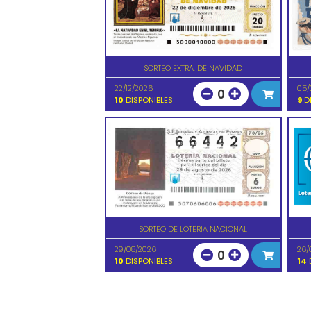
SORTEO EXTRA. DE NAVIDAD
22/12/2026
05/
0
10
DISPONIBLES
9
DI
SORTEO DE LOTERIA NACIONAL
29/08/2026
26/
0
10
DISPONIBLES
14
D