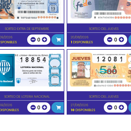
SORTEO EXTRA DE SEPTIEMBRE
SORTEO DEL JUEVES
09/2026
20/08/2026
0
0
SPONIBLES
1
DISPONIBLES
SORTEO DE LOTERIA NACIONAL
SORTEO DEL JUEVES
09/2026
27/08/2026
0
0
ISPONIBLES
10
DISPONIBLES