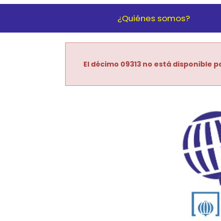
¿Quiénes somos?
El décimo 09313 no está disponible pa