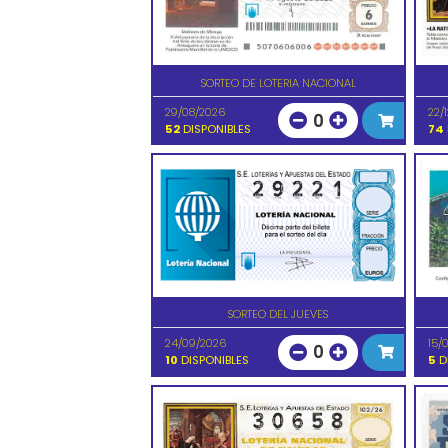
SORTEO DE LOTERIA NACIONAL
29/08/2026
22/
0
52
DISPONIBLES
74
SORTEO DEL JUEVES
24/09/2026
15/
0
10
DISPONIBLES
5
D