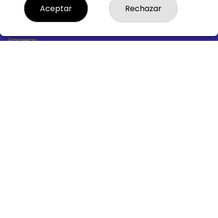
¿Quiénes somos?
Aceptar
Rechazar
Comprar lotería
Resultados
Contacto
Empresas
Boletos digitales
Acceso
Registro
REDES SOCIALES
CONTACTO
ADMINISTRACION DE LOTERIAS Nº10 BURGOS - Receptor
Oficial 18775
947487318
Clica aquí para contactar por WhatsApp
668647944
loteria@victoriagil.com
Vitoria 226 - 09007 BURGOS