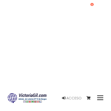
0
ACCESO