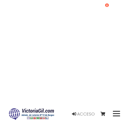
0
ACCESO