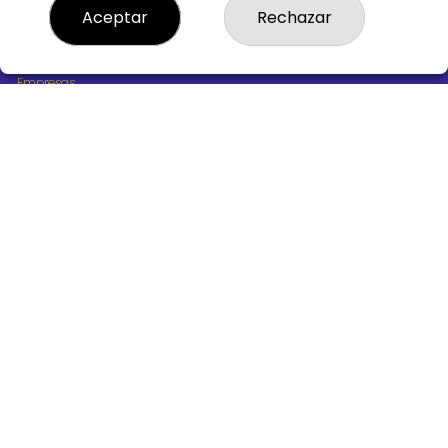
¿Quiénes somos?
Aceptar
Rechazar
Comprar lotería
Resultados
Contacto
Empresas
Boletos digitales
Acceso
Registro
REDES SOCIALES
CONTACTO
ADMINISTRACION DE LOTERIAS Nº10 BURGOS - Receptor
Oficial 18775
947487318
Clica aquí para contactar por WhatsApp
668647944
loteria@victoriagil.com
Vitoria 226 - 09007 BURGOS