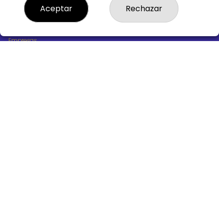
¿Quiénes somos?
Aceptar
Rechazar
Comprar lotería
Resultados
Contacto
Empresas
Boletos digitales
Acceso
Registro
REDES SOCIALES
CONTACTO
ADMINISTRACION DE LOTERIAS Nº10 BURGOS - Receptor
Oficial 18775
947487318
Clica aquí para contactar por WhatsApp
668647944
loteria@victoriagil.com
Vitoria 226 - 09007 BURGOS