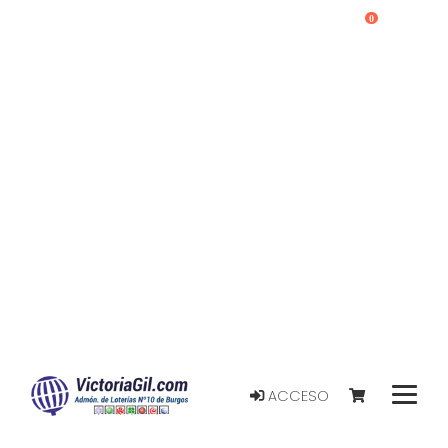
0
ACCESO