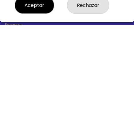
¿Quiénes somos?
Aceptar
Rechazar
Comprar lotería
Resultados
Contacto
Empresas
Boletos digitales
Acceso
Registro
REDES SOCIALES
CONTACTO
ADMINISTRACION DE LOTERIAS Nº10 BURGOS - Receptor
Oficial 18775
947487318
Clica aquí para contactar por WhatsApp
668647944
loteria@victoriagil.com
Vitoria 226 - 09007 BURGOS