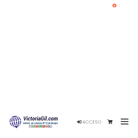
0
ACCESO