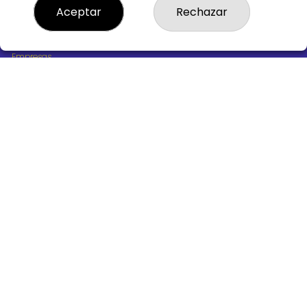
¿Quiénes somos?
Aceptar
Rechazar
Comprar lotería
Resultados
Contacto
Empresas
Boletos digitales
Acceso
Registro
REDES SOCIALES
CONTACTO
ADMINISTRACION DE LOTERIAS Nº10 BURGOS - Receptor
Oficial 18775
947487318
Clica aquí para contactar por WhatsApp
668647944
loteria@victoriagil.com
Vitoria 226 - 09007 BURGOS