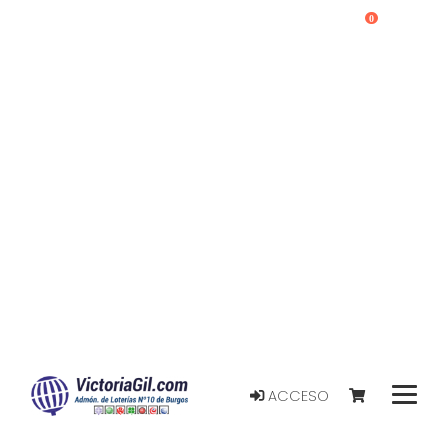
0
ACCESO