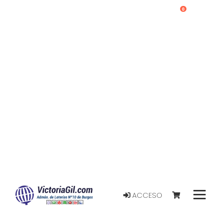
0
ACCESO