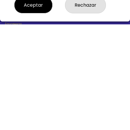
¿Quiénes somos?
Aceptar
Rechazar
Comprar lotería
Resultados
Contacto
Empresas
Boletos digitales
Acceso
Registro
REDES SOCIALES
CONTACTO
ADMINISTRACION DE LOTERIAS Nº10 BURGOS - Receptor
Oficial 18775
947487318
Clica aquí para contactar por WhatsApp
668647944
loteria@victoriagil.com
Vitoria 226 - 09007 BURGOS