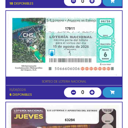
0
10
DISPONIBLES
17911
SORTEO DE LOTERIA NACIONAL
15/08/2026
0
6
DISPONIBLES
63294