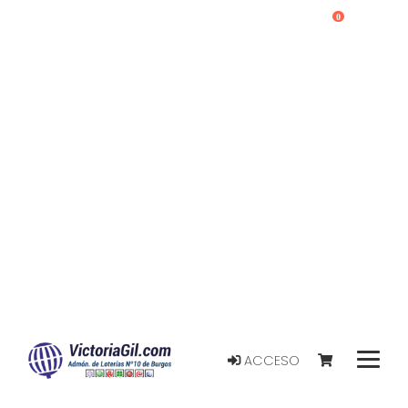
0
ACCESO