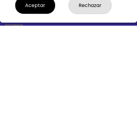
¿Quiénes somos?
Aceptar
Rechazar
Comprar lotería
Resultados
Contacto
Empresas
Boletos digitales
Acceso
Registro
REDES SOCIALES
CONTACTO
ADMINISTRACION DE LOTERIAS Nº10 BURGOS - Receptor
Oficial 18775
947487318
Clica aquí para contactar por WhatsApp
668647944
loteria@victoriagil.com
Vitoria 226 - 09007 BURGOS