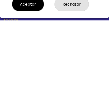
¿Quiénes somos?
Aceptar
Rechazar
Comprar lotería
Resultados
Contacto
Empresas
Boletos digitales
Acceso
Registro
REDES SOCIALES
CONTACTO
ADMINISTRACION DE LOTERIAS Nº10 BURGOS - Receptor
Oficial 18775
947487318
Clica aquí para contactar por WhatsApp
668647944
loteria@victoriagil.com
Vitoria 226 - 09007 BURGOS