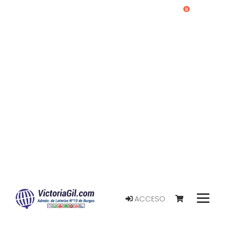
0
ACCESO