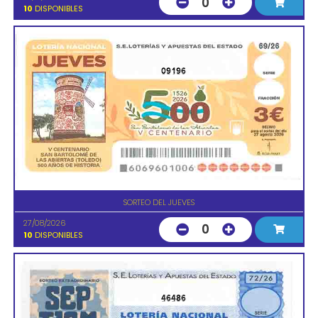
0
10
DISPONIBLES
09196
SORTEO DEL JUEVES
27/08/2026
0
10
DISPONIBLES
46486