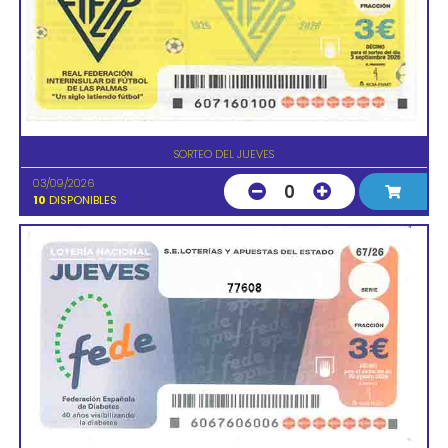
SORTEO DEL JUEVES
03/09/2026
0
10
DISPONIBLES
77608