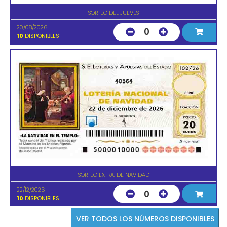
SORTEO DEL JUEVES
20/08/2026
0
10
DISPONIBLES
40564
SORTEO EXTRA. DE NAVIDAD
22/12/2026
0
10
DISPONIBLES
VER TODOS LOS NÚMEROS DISPONIBLES