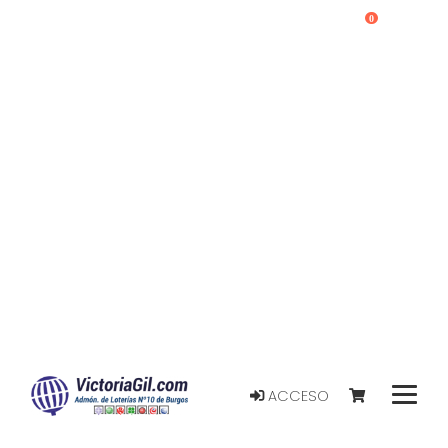
0
ACCESO