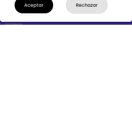
¿Quiénes somos?
Aceptar
Rechazar
Comprar lotería
Resultados
Contacto
Empresas
Boletos digitales
Acceso
Registro
REDES SOCIALES
CONTACTO
ADMINISTRACION DE LOTERIAS Nº10 BURGOS - Receptor
Oficial 18775
947487318
Clica aquí para contactar por WhatsApp
668647944
loteria@victoriagil.com
Vitoria 226 - 09007 BURGOS