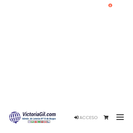
0
ACCESO