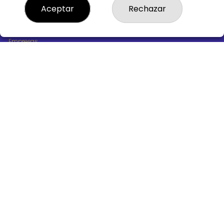
¿Quiénes somos?
Aceptar
Rechazar
Comprar lotería
Resultados
Contacto
Empresas
Boletos digitales
Acceso
Registro
REDES SOCIALES
CONTACTO
ADMINISTRACION DE LOTERIAS Nº10 BURGOS - Receptor
Oficial 18775
947487318
Clica aquí para contactar por WhatsApp
668647944
loteria@victoriagil.com
Vitoria 226 - 09007 BURGOS