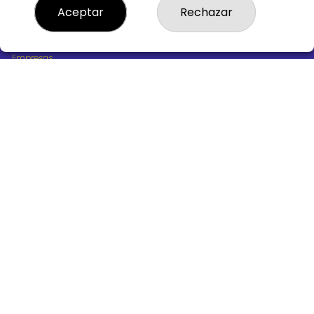
¿Quiénes somos?
Aceptar
Rechazar
Comprar lotería
Resultados
Contacto
Empresas
Boletos digitales
Acceso
Registro
REDES SOCIALES
CONTACTO
ADMINISTRACION DE LOTERIAS Nº10 BURGOS - Receptor
Oficial 18775
947487318
Clica aquí para contactar por WhatsApp
668647944
loteria@victoriagil.com
Vitoria 226 - 09007 BURGOS