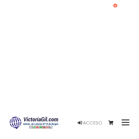
0
ACCESO