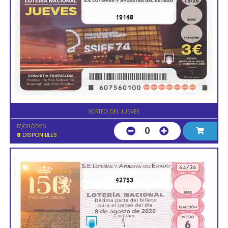
19148
SORTEO DEL JUEVES
17/09/2026
0
8
DISPONIBLES
42753