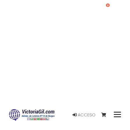
0
ACCESO