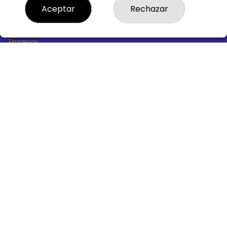
¿Quiénes somos?
Aceptar
Rechazar
Comprar lotería
Resultados
Contacto
Empresas
Boletos digitales
Acceso
Registro
REDES SOCIALES
CONTACTO
ADMINISTRACION DE LOTERIAS Nº10 BURGOS - Receptor
Oficial 18775
947487318
Clica aquí para contactar por WhatsApp
668647944
loteria@victoriagil.com
Vitoria 226 - 09007 BURGOS