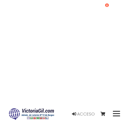
0
ACCESO