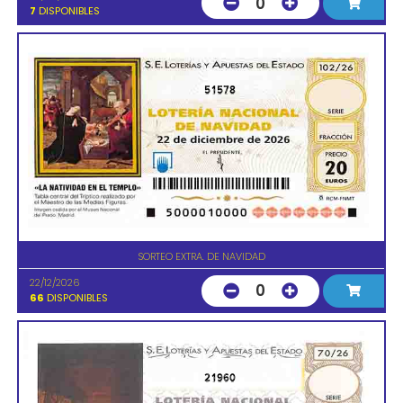
0
7
DISPONIBLES
51578
SORTEO EXTRA. DE NAVIDAD
22/12/2026
0
66
DISPONIBLES
21960