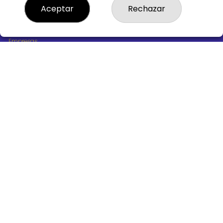
¿Quiénes somos?
Aceptar
Rechazar
Comprar lotería
Resultados
Contacto
Empresas
Boletos digitales
Acceso
Registro
REDES SOCIALES
CONTACTO
ADMINISTRACION DE LOTERIAS Nº10 BURGOS - Receptor
Oficial 18775
947487318
Clica aquí para contactar por WhatsApp
668647944
loteria@victoriagil.com
Vitoria 226 - 09007 BURGOS