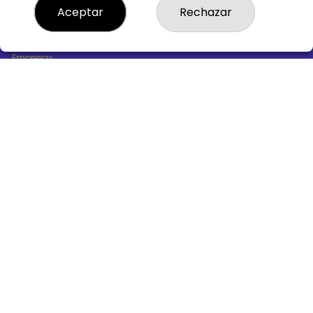
¿Quiénes somos?
Aceptar
Rechazar
Comprar lotería
Resultados
Contacto
Empresas
Boletos digitales
Acceso
Registro
REDES SOCIALES
CONTACTO
ADMINISTRACION DE LOTERIAS Nº10 BURGOS - Receptor
Oficial 18775
947487318
Clica aquí para contactar por WhatsApp
668647944
loteria@victoriagil.com
Vitoria 226 - 09007 BURGOS