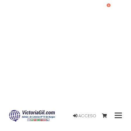
0
ACCESO