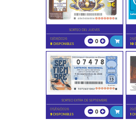
SORTEO DEL JUEVES
13/08/2026
26/
0
8
DISPONIBLES
10
D
SORTEO EXTRA DE SEPTIEMBRE
05/09/2026
29/
0
9
DISPONIBLES
1
DI