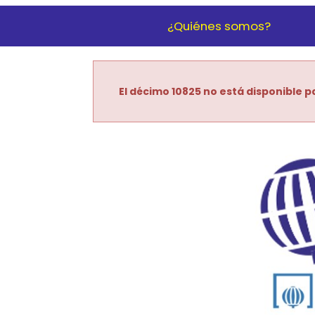
¿Quiénes somos?
El décimo 10825 no está disponible pa