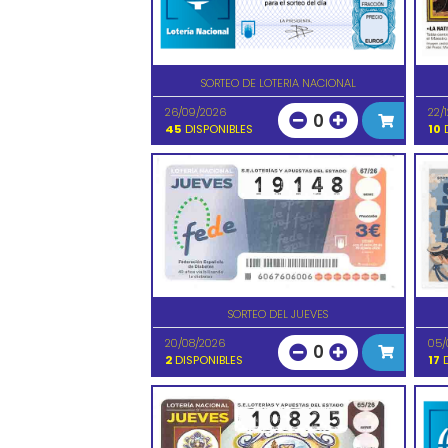
SORTEO DE LOTERIA NACIONAL
26/09/2026
22/
0
45
DISPONIBLES
10
D
SORTEO DEL JUEVES
20/08/2026
05/
0
2
DISPONIBLES
17
D