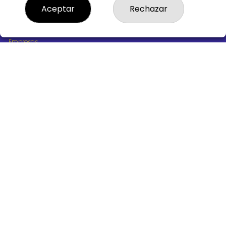
¿Quiénes somos?
Aceptar
Rechazar
Comprar lotería
Resultados
Contacto
Empresas
Boletos digitales
Acceso
Registro
REDES SOCIALES
CONTACTO
ADMINISTRACION DE LOTERIAS Nº10 BURGOS - Receptor
Oficial 18775
947487318
Clica aquí para contactar por WhatsApp
668647944
loteria@victoriagil.com
Vitoria 226 - 09007 BURGOS