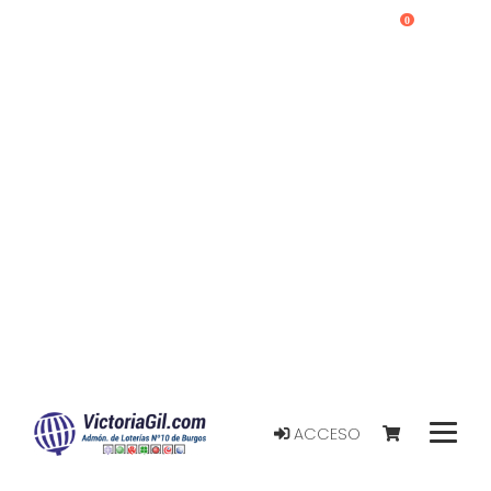
0
ACCESO