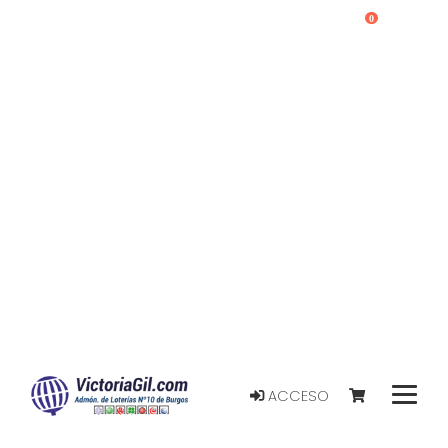
0
ACCESO