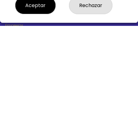
¿Quiénes somos?
Aceptar
Rechazar
Comprar lotería
Resultados
Contacto
Empresas
Boletos digitales
Acceso
Registro
REDES SOCIALES
CONTACTO
ADMINISTRACION DE LOTERIAS Nº10 BURGOS - Receptor
Oficial 18775
947487318
Clica aquí para contactar por WhatsApp
668647944
loteria@victoriagil.com
Vitoria 226 - 09007 BURGOS