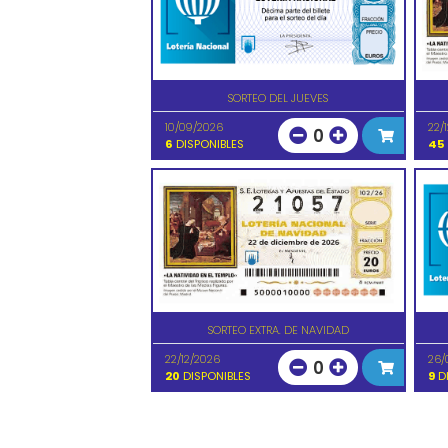
SORTEO DEL JUEVES
10/09/2026
22/
0
6
DISPONIBLES
45
SORTEO EXTRA. DE NAVIDAD
22/12/2026
26/
0
20
DISPONIBLES
9
DI