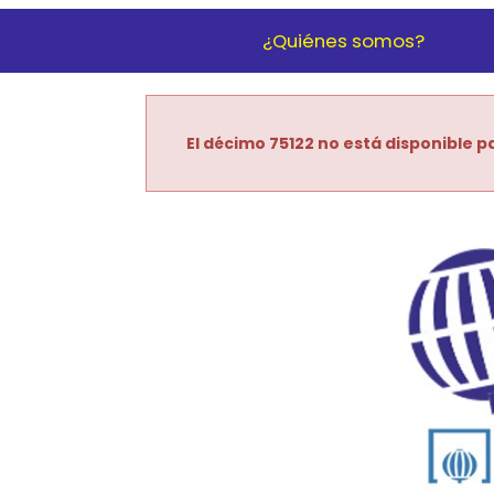
¿Quiénes somos?
El décimo 75122 no está disponible pa