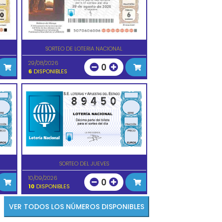
SORTEO DE LOTERIA NACIONAL
29/08/2026
0
6
DISPONIBLES
SORTEO DEL JUEVES
10/09/2026
0
10
DISPONIBLES
VER TODOS LOS NÚMEROS DISPONIBLES