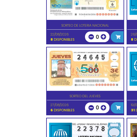
SORTEO DE LOTERIA NACIONAL
22/08/2026
26/
0
8
DISPONIBLES
8
D
SORTEO DEL JUEVES
27/08/2026
19/
0
6
DISPONIBLES
31
D