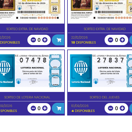
SORTEO EXTRA. DE NAVIDAD
SORTEO EXTRA. DE NAVIDAD
12/2026
22/12/2026
0
0
DISPONIBLES
10
DISPONIBLES
SORTEO DE LOTERIA NACIONAL
SORTEO DEL JUEVES
09/2026
10/09/2026
0
0
SPONIBLES
4
DISPONIBLES