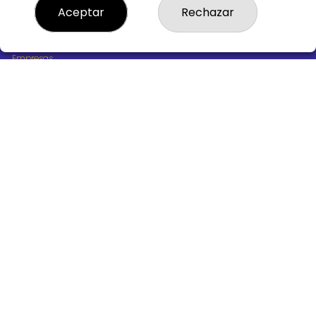
¿Quiénes somos?
Aceptar
Rechazar
Comprar lotería
Resultados
Contacto
Empresas
Boletos digitales
Acceso
Registro
REDES SOCIALES
CONTACTO
ADMINISTRACION DE LOTERIAS Nº10 BURGOS - Receptor
Oficial 18775
947487318
Clica aquí para contactar por WhatsApp
668647944
loteria@victoriagil.com
Vitoria 226 - 09007 BURGOS