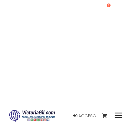
0
ACCESO