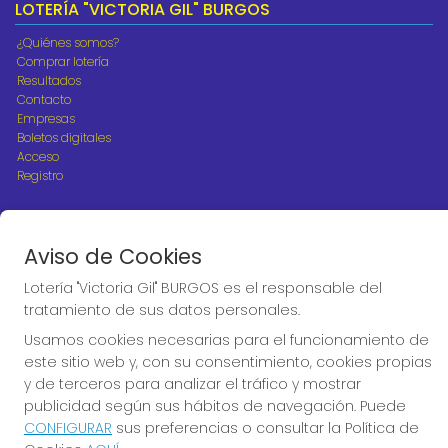
LOTERÍA "VICTORIA GIL" BURGOS
¿Quiénes somos?
Comprar lotería
Resultados
Contacto
Empresas
Boletos digitales
Acceso
Registro
REDES SOCIALES
Aviso de Cookies
Lotería "Victoria Gil" BURGOS es el responsable del
CONTACTO
tratamiento de sus datos personales.
ADMINISTRACION DE LOTERIAS Nº10 BURGOS - Receptor
Usamos cookies necesarias para el funcionamiento de
Oficial 18775
este sitio web y, con su consentimiento, cookies propias
947487318
y de terceros para analizar el tráfico y mostrar
Clica aquí para contactar por WhatsApp
publicidad según sus hábitos de navegación. Puede
668647944
CONFIGURAR
sus preferencias o consultar la Política de
loteria@victoriagil.com