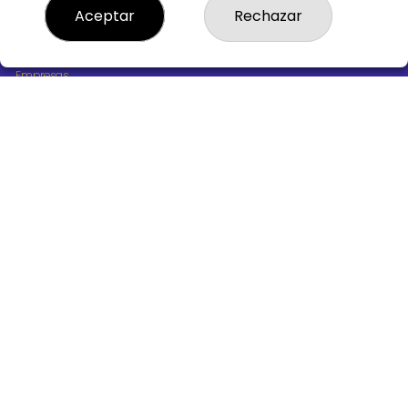
¿Quiénes somos?
Aceptar
Rechazar
Comprar lotería
Resultados
Contacto
Empresas
Boletos digitales
Acceso
Registro
REDES SOCIALES
CONTACTO
ADMINISTRACION DE LOTERIAS Nº10 BURGOS - Receptor
Oficial 18775
947487318
Clica aquí para contactar por WhatsApp
668647944
loteria@victoriagil.com
Vitoria 226 - 09007 BURGOS