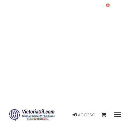
0
ACCESO