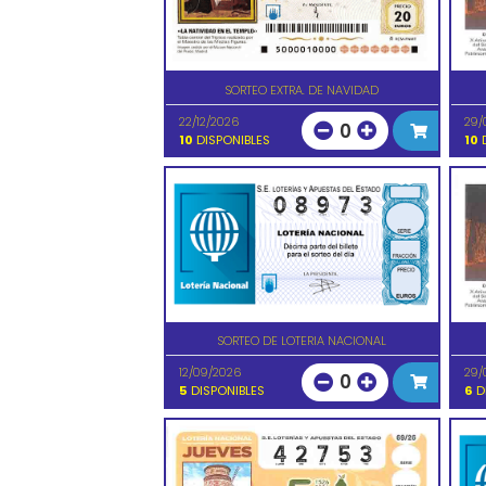
SORTEO EXTRA. DE NAVIDAD
22/12/2026
29/
0
10
DISPONIBLES
10
D
SORTEO DE LOTERIA NACIONAL
12/09/2026
29/
0
5
DISPONIBLES
6
D