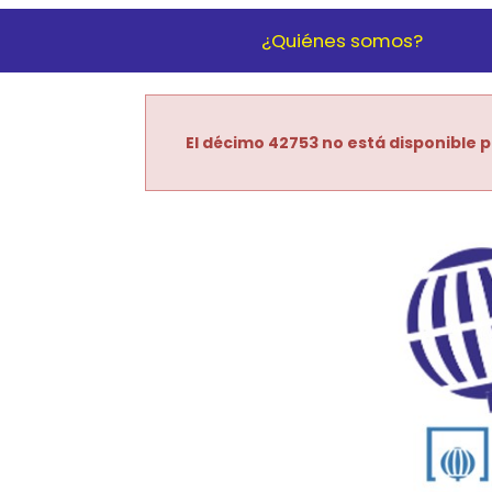
¿Quiénes somos?
El décimo 42753 no está disponible p