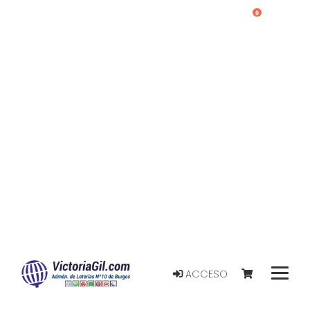
0
ACCESO