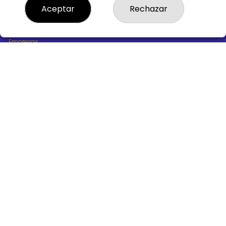
¿Quiénes somos?
Aceptar
Rechazar
Comprar lotería
Resultados
Contacto
Empresas
Boletos digitales
Acceso
Registro
REDES SOCIALES
CONTACTO
ADMINISTRACION DE LOTERIAS Nº10 BURGOS - Receptor
Oficial 18775
947487318
Clica aquí para contactar por WhatsApp
668647944
loteria@victoriagil.com
Vitoria 226 - 09007 BURGOS