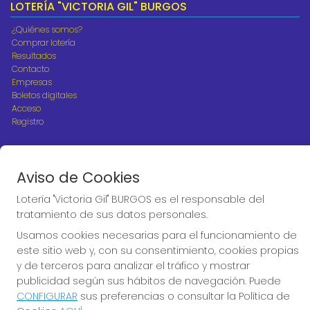
LOTERÍA "VICTORIA GIL" BURGOS
¿Quiénes somos?
Comprar lotería
Resultados
Contacto
Empresas
Boletos digitales
Acceso
Registro
REDES SOCIALES
Aviso de Cookies
Lotería "Victoria Gil" BURGOS es el responsable del
CONTACTO
tratamiento de sus datos personales.
ADMINISTRACION DE LOTERIAS Nº10 BURGOS - Receptor
Usamos cookies necesarias para el funcionamiento de
Oficial 18775
este sitio web y, con su consentimiento, cookies propias
947487318
y de terceros para analizar el tráfico y mostrar
Clica aquí para contactar por WhatsApp
publicidad según sus hábitos de navegación. Puede
668647944
CONFIGURAR
sus preferencias o consultar la Política de
loteria@victoriagil.com