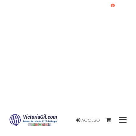
0
ACCESO