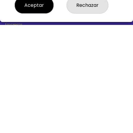
¿Quiénes somos?
Aceptar
Rechazar
Comprar lotería
Resultados
Contacto
Empresas
Boletos digitales
Acceso
Registro
REDES SOCIALES
CONTACTO
ADMINISTRACION DE LOTERIAS Nº10 BURGOS - Receptor
Oficial 18775
947487318
Clica aquí para contactar por WhatsApp
668647944
loteria@victoriagil.com
Vitoria 226 - 09007 BURGOS