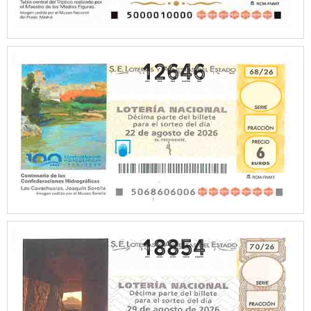
12646
18854