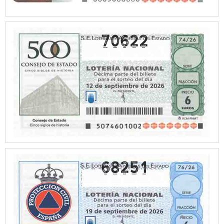
70622
68251