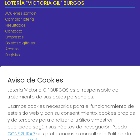
LOTERÍA "VICTORIA GIL" BURGOS
¿Quiénes somos?
Comprar lotería
Resultados
Contacto
Empresas
Boletos digitales
Acceso
Registro
REDES SOCIALES
Aviso de Cookies
Lotería "Victoria Gil" BURGOS es el responsable del
CONTACTO
tratamiento de sus datos personales.
ADMINISTRACION DE LOTERIAS Nº10 BURGOS - Receptor
Usamos cookies necesarias para el funcionamiento de
Oficial 18775
este sitio web y, con su consentimiento, cookies propias
947487318
y de terceros para analizar el tráfico y mostrar
Clica aquí para contactar por WhatsApp
publicidad según sus hábitos de navegación. Puede
668647944
CONFIGURAR
sus preferencias o consultar la Política de
loteria@victoriagil.com