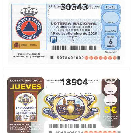
30343
18904