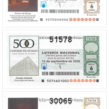
51578
30065