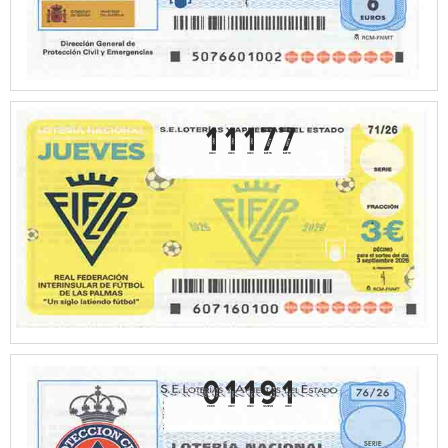
11177
01191