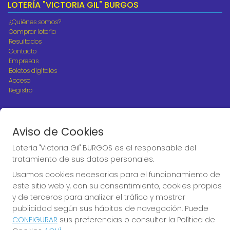
LOTERÍA "VICTORIA GIL" BURGOS
¿Quiénes somos?
Comprar lotería
Resultados
Contacto
Empresas
Boletos digitales
Acceso
Registro
REDES SOCIALES
Aviso de Cookies
Lotería "Victoria Gil" BURGOS es el responsable del
CONTACTO
tratamiento de sus datos personales.
ADMINISTRACION DE LOTERIAS Nº10 BURGOS - Receptor
Usamos cookies necesarias para el funcionamiento de
Oficial 18775
este sitio web y, con su consentimiento, cookies propias
947487318
y de terceros para analizar el tráfico y mostrar
Clica aquí para contactar por WhatsApp
publicidad según sus hábitos de navegación. Puede
668647944
CONFIGURAR
sus preferencias o consultar la Política de
loteria@victoriagil.com