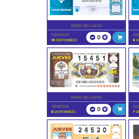
SORTEO DEL JUEVES
17/09/2026
26/
0
10
DISPONIBLES
6
D
SORTEO DEL JUEVES
13/08/2026
22/
0
6
DISPONIBLES
7
DI