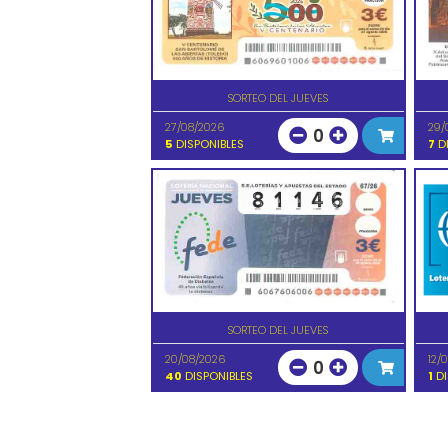
SORTEO DEL JUEVES
27/08/2026
29/
0
5
DISPONIBLES
7
DI
SORTEO DEL JUEVES
20/08/2026
12/
0
40
DISPONIBLES
1
DI