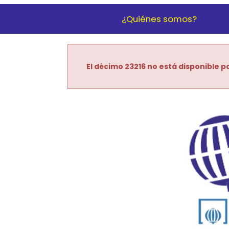
¿Quiénes somos?
El décimo 23216 no está disponible pa