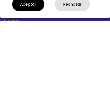
¿Quiénes somos?
Aceptar
Rechazar
Comprar lotería
Resultados
Contacto
Empresas
Boletos digitales
Acceso
Registro
REDES SOCIALES
CONTACTO
ADMINISTRACION DE LOTERIAS Nº10 BURGOS - Receptor
Oficial 18775
947487318
Clica aquí para contactar por WhatsApp
668647944
loteria@victoriagil.com
Vitoria 226 - 09007 BURGOS