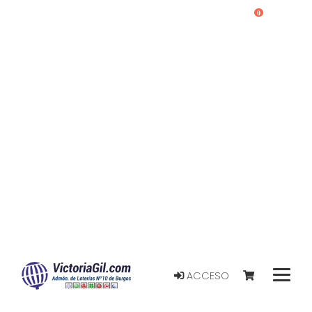
0
ACCESO