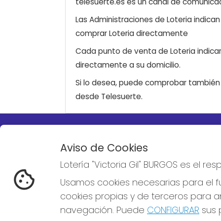
telesuerte.es es un canal de comunicaci
Las Administraciones de Loteria indica
comprar Loteria directamente
Cada punto de venta de Loteria indicar
directamente a su domicilio.
Si lo desea, puede comprobar también l
desde Telesuerte.
LOTERÍA "VICTORIA GIL"
REDE
Aviso de Cookies
BURGOS
Lotería "Victoria Gil" BURGOS es el r
¿Quiénes somos?
Comprar lotería
Usamos cookies necesarias para el fu
Resultados
cookies propias y de terceros para an
Contacto
Empresas
navegación. Puede
CONFIGURAR
sus p
Boletos digitales