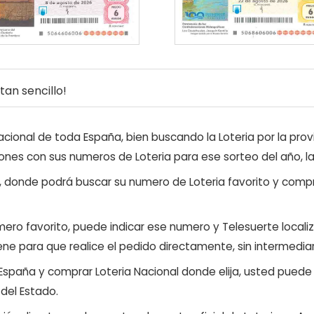
an sencillo!
ional de toda España, bien buscando la Loteria por la provi
ones con sus numeros de Loteria para ese sorteo del año, l
, donde podrá buscar su numero de Loteria favorito y compr
ero favorito, puede indicar ese numero y Telesuerte locali
ene para que realice el pedido directamente, sin intermediar
 España y comprar Loteria Nacional donde elija, usted pued
 del Estado.