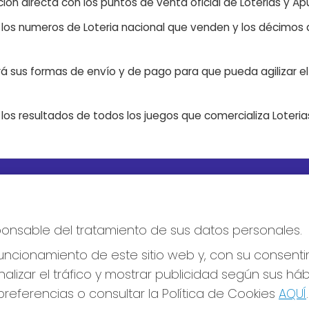
ón directa con los puntos de venta oficial de Loterias y Apu
n los numeros de Loteria nacional que venden y los décimos d
á sus formas de envío y de pago para que pueda agilizar el 
os resultados de todos los juegos que comercializa Loteri
S SOCIALES
CONTACTO
ADMINISTRACION DE LOTERIA
esponsable del tratamiento de sus datos personales.
Nº10 BURGOS - Receptor Ofic
18775
ncionamiento de este sitio web y, con su consenti
947487318
Clica aquí para contactar por
alizar el tráfico y mostrar publicidad según sus há
WhatsApp
referencias o consultar la Política de Cookies
AQUÍ
.
668647944