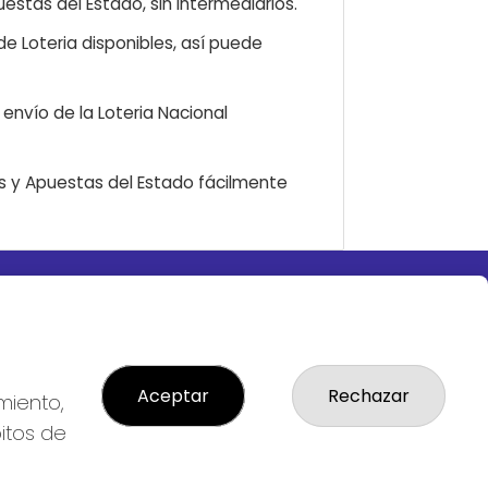
estas del Estado, sin intermediarios.
e Loteria disponibles, así puede
envío de la Loteria Nacional
as y Apuestas del Estado fácilmente
LEGAL
S
Aviso Legal
ial
Política de Privacidad
Política de Cookies
Aceptar
Rechazar
miento,
Condiciones de Compra
bitos de
Tienda de Lotería Nacional
Pago aceptado con tarjeta