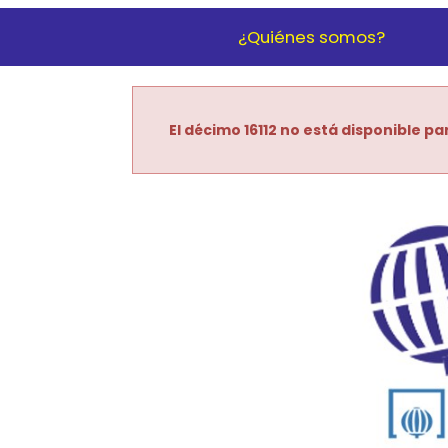
¿Quiénes somos?
El décimo 16112 no está disponible pa