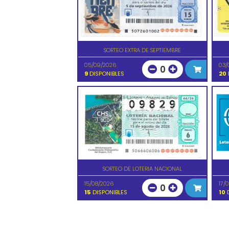
SORTEO EXTRA DE SEPTIEMBRE
05/09/2026
03/
0
9
DISPONIBLES
20
SORTEO DE LOTERIA NACIONAL
15/08/2026
17/
0
15
DISPONIBLES
10
D