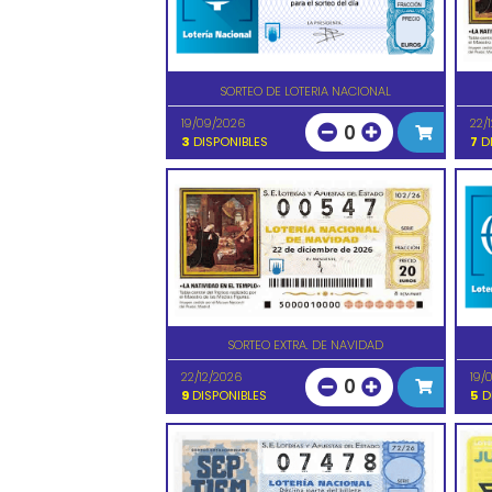
SORTEO DE LOTERIA NACIONAL
19/09/2026
22/
0
3
DISPONIBLES
7
DI
SORTEO EXTRA. DE NAVIDAD
22/12/2026
19/
0
9
DISPONIBLES
5
D