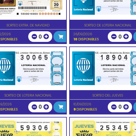
SORTEO EXTRA. DE NAVIDAD
SORTEO DE LOTERIA NACIONAL
12/2026
26/09/2026
0
0
SPONIBLES
10
DISPONIBLES
SORTEO DE LOTERIA NACIONAL
SORTEO DEL JUEVES
09/2026
10/09/2026
0
0
ISPONIBLES
9
DISPONIBLES