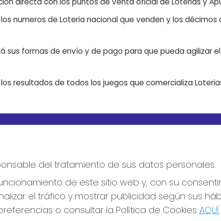
ón directa con los puntos de venta oficial de Loterias y Apu
n los numeros de Loteria nacional que venden y los décimos d
á sus formas de envío y de pago para que pueda agilizar el 
os resultados de todos los juegos que comercializa Loteri
S SOCIALES
CONTACTO
ADMINISTRACION DE LOTERIA
esponsable del tratamiento de sus datos personales.
Nº10 BURGOS - Receptor Ofic
18775
ncionamiento de este sitio web y, con su consenti
947487318
Clica aquí para contactar por
alizar el tráfico y mostrar publicidad según sus há
WhatsApp
referencias o consultar la Política de Cookies
AQUÍ
.
668647944