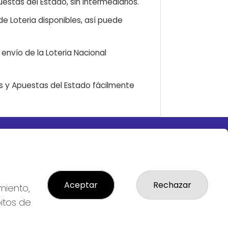
estas del Estado, sin intermediarios.
e Loteria disponibles, así puede
envío de la Loteria Nacional
as y Apuestas del Estado fácilmente
LEGAL
S
Aviso Legal
ial
Política de Privacidad
Política de Cookies
Aceptar
Rechazar
miento,
Condiciones de Compra
bitos de
Tienda de Lotería Nacional
Pago aceptado con tarjeta