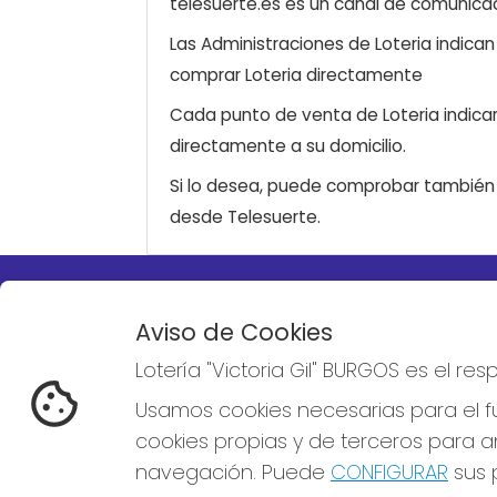
telesuerte.es es un canal de comunicaci
Las Administraciones de Loteria indica
comprar Loteria directamente
Cada punto de venta de Loteria indicar
directamente a su domicilio.
Si lo desea, puede comprobar también l
desde Telesuerte.
LOTERÍA "VICTORIA GIL"
REDE
Aviso de Cookies
BURGOS
Lotería "Victoria Gil" BURGOS es el r
¿Quiénes somos?
Comprar lotería
Usamos cookies necesarias para el fu
Resultados
cookies propias y de terceros para an
Contacto
Empresas
navegación. Puede
CONFIGURAR
sus p
Boletos digitales