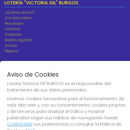
LOTERÍA "VICTORIA GIL" BURGOS
¿Quiénes somos?
Comprar lotería
Resultados
Contacto
Empresas
Boletos digitales
Acceso
Registro
REDES SOCIALES
Aviso de Cookies
Lotería "Victoria Gil" BURGOS es el responsable del
CONTACTO
tratamiento de sus datos personales.
ADMINISTRACION DE LOTERIAS Nº10 BURGOS - Receptor
Usamos cookies necesarias para el funcionamiento de
Oficial 18775
este sitio web y, con su consentimiento, cookies propias
947487318
y de terceros para analizar el tráfico y mostrar
Clica aquí para contactar por WhatsApp
publicidad según sus hábitos de navegación. Puede
668647944
CONFIGURAR
sus preferencias o consultar la Política de
loteria@victoriagil.com