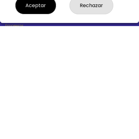
¿Quiénes somos?
Aceptar
Rechazar
Comprar lotería
Resultados
Contacto
Empresas
Boletos digitales
Acceso
Registro
REDES SOCIALES
CONTACTO
ADMINISTRACION DE LOTERIAS Nº10 BURGOS - Receptor
Oficial 18775
947487318
Clica aquí para contactar por WhatsApp
668647944
loteria@victoriagil.com
Vitoria 226 - 09007 BURGOS