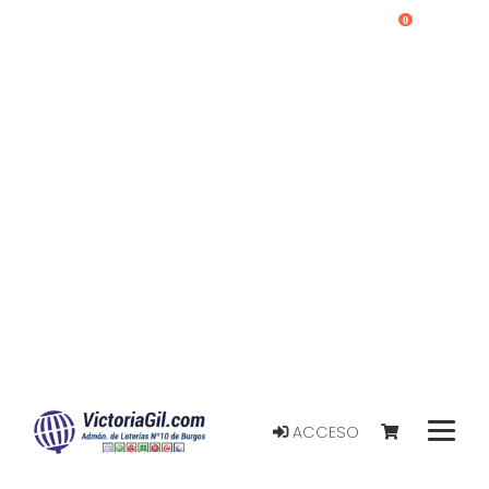
0
ACCESO