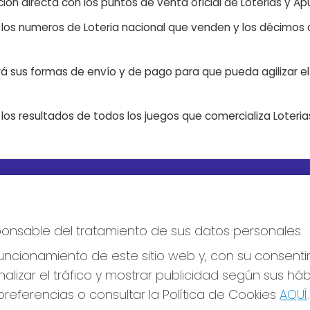
ón directa con los puntos de venta oficial de Loterias y Apu
n los numeros de Loteria nacional que venden y los décimos d
á sus formas de envío y de pago para que pueda agilizar el 
os resultados de todos los juegos que comercializa Loteri
S SOCIALES
CONTACTO
ADMINISTRACION DE LOTERIA
esponsable del tratamiento de sus datos personales.
Nº10 BURGOS - Receptor Ofic
18775
ncionamiento de este sitio web y, con su consenti
947487318
Clica aquí para contactar por
alizar el tráfico y mostrar publicidad según sus há
WhatsApp
referencias o consultar la Política de Cookies
AQUÍ
.
668647944