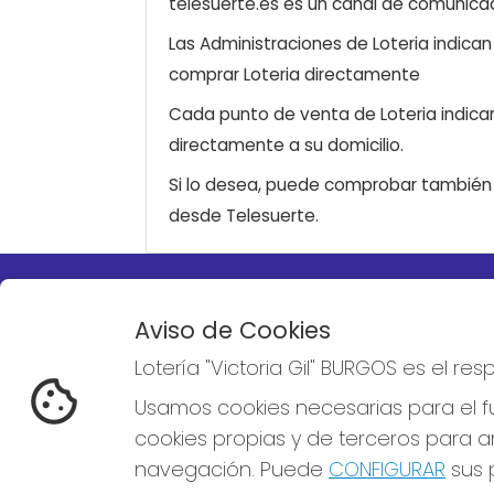
telesuerte.es es un canal de comunicaci
Las Administraciones de Loteria indica
comprar Loteria directamente
Cada punto de venta de Loteria indicar
directamente a su domicilio.
Si lo desea, puede comprobar también l
desde Telesuerte.
LOTERÍA "VICTORIA GIL"
REDE
Aviso de Cookies
BURGOS
Lotería "Victoria Gil" BURGOS es el r
¿Quiénes somos?
Comprar lotería
Usamos cookies necesarias para el fu
Resultados
cookies propias y de terceros para an
Contacto
Empresas
navegación. Puede
CONFIGURAR
sus p
Boletos digitales