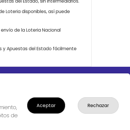
estas del Estado, sin intermediarios.
e Loteria disponibles, así puede
envío de la Loteria Nacional
as y Apuestas del Estado fácilmente
LEGAL
S
Aviso Legal
ial
Política de Privacidad
Política de Cookies
Aceptar
Rechazar
miento,
Condiciones de Compra
bitos de
Tienda de Lotería Nacional
Pago aceptado con tarjeta