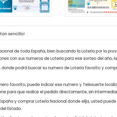
an sencillo!
ional de toda España, bien buscando la Loteria por la provi
ones con sus numeros de Loteria para ese sorteo del año, l
, donde podrá buscar su numero de Loteria favorito y compr
ero favorito, puede indicar ese numero y Telesuerte locali
ene para que realice el pedido directamente, sin intermediar
 España y comprar Loteria Nacional donde elija, usted pued
 del Estado.