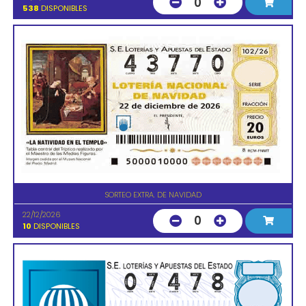
0
538
DISPONIBLES
SORTEO EXTRA. DE NAVIDAD
22/12/2026
0
10
DISPONIBLES