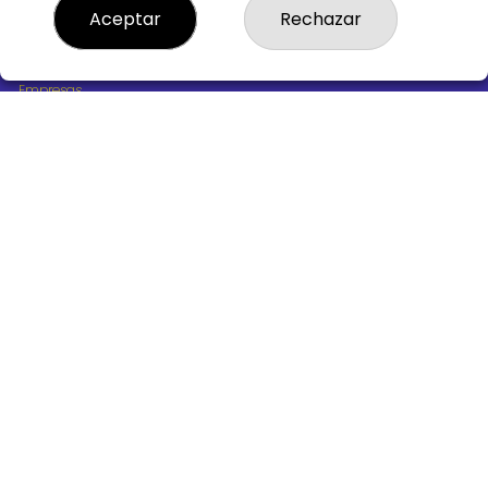
¿Quiénes somos?
Aceptar
Rechazar
Comprar lotería
Resultados
Contacto
Empresas
Boletos digitales
Acceso
Registro
REDES SOCIALES
CONTACTO
ADMINISTRACION DE LOTERIAS Nº10 BURGOS - Receptor
Oficial 18775
947487318
Clica aquí para contactar por WhatsApp
668647944
loteria@victoriagil.com
Vitoria 226 - 09007 BURGOS