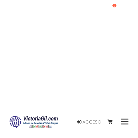
0
ACCESO